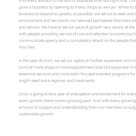
imminent solution to the lack of available time slot right now. Our
grow a business by opening as many shops as we can. While it’s t
business to expand as greatly as possible, we set out to seek and a
environment and service for our beloved pampered little ones wi
and service. We have to set our pace of growth very slowly at the
with people providing service of love and attention to a precious lif
communicate openly and is completely reliant on the people that’
him/her.
In the year of 2020, we set our sights on further expansion and 
turns of more shops or more appointment slots but expansion in t
extensive services and more tailor focused oriented programs fo
might need extra regimen and treatments.
2020 is going to be a year of anticipation and excitement for ever
every growth there comes growing pain. And with every growing 
amount of support and understanding from our members to outg
sustainable growth.