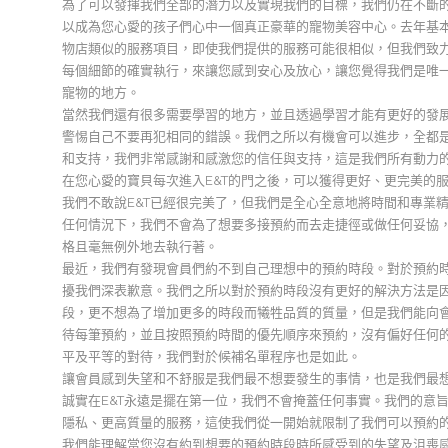
為了可以發揮我們全部的潛力以及實現我們的目標，我們仍在不斷
以成為您心愛的孩子們心中一個真正豪華的寵物美容中心。去年基
物店類似的服務項目，即使我們提供的服務可能很相似，但我們致
每個細節的確實執行，來讓您感到安心及放心，讓您覺得我們是唯
寵物的地方。
當然我們還有很多需要學習的地方，並且透過學習才能有更好的發
警惕自己不要再犯相同的錯誤。我們之所以有機會可以進步，全都
和支持，我們非常感謝和感激您的信任與支持，這是我們所有動力
在您心愛的寶貝每次進入E&T的門之後，可以獲得更好、更完美的
我們不敢說E&T已經很完美了，但我們是全心全意地將時間和專業
任何情況下，我們不會為了想要多接預約而去走捷徑或做任何妥協
格且毫無例外地去執行著。
最近，我們有發現會員們約不到自己理想中的預約時段。對於預約
擾我們深表歉意。我們之所以對於預約時段沒有更好的解決方法是
段，更不想為了增加更多的時段而犧牲品質的質量，但是我們能向
待每筆預約，並且按照預約時間的優先順序來預約，沒有偏好任何
平及平等的對待，我們對於候補名單程序也是如此。
讓會員感到失望和不舒服是我們最不想要發生的事情，也是我們最
誠實在E&T永遠是擺在第一位，我們不會掩蓋任何事實。我們的意
隱私、更高質量的服務，這使我們從一開始就限制了我們可以預約
我們能理解當您沒有約到想要的預約時段時所感受到的失望及沮喪