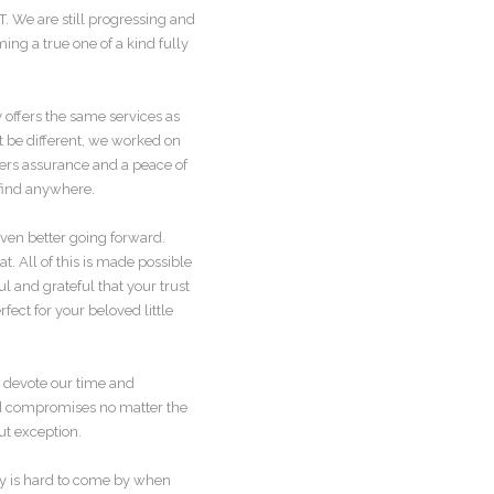
 We are still progressing and
ming a true one of a kind fully
y offers the same services as
ot be different, we worked on
bers assurance and a peace of
 find anywhere.
even better going forward.
t. All of this is made possible
 and grateful that your trust
fect for your beloved little
d devote our time and
and compromises no matter the
ut exception.
lity is hard to come by when