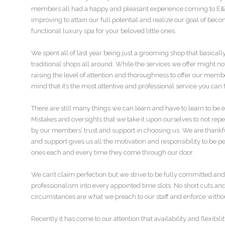
members all had a happy and pleasant experience coming to E&T.
improving to attain our full potential and realize our goal of beco
functional luxury spa for your beloved little ones.
We spent all of last year being just a grooming shop that basicall
traditional shops all around. While the services we offer might n
raising the level of attention and thoroughness to offer our mem
mind that it’s the most attentive and professional service you can
There are still many things we can learn and have to learn to be 
Mistakes and oversights that we take it upon ourselves to not repea
by our members’ trust and support in choosing us. We are thankful
and support gives us all the motivation and responsibility to be per
ones each and every time they come through our door.
We can’t claim perfection but we strive to be fully committed an
professionalism into every appointed time slots. No short cuts 
circumstances are what we preach to our staff and enforce witho
Recently it has come to our attention that availability and flexibi