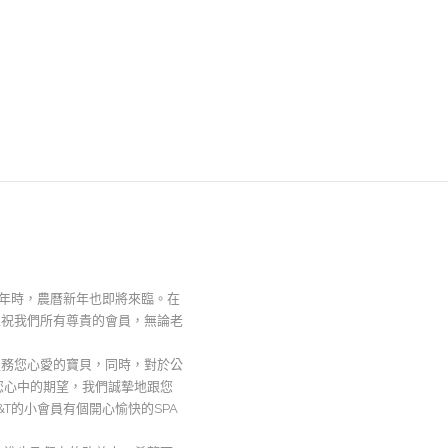
19年時，農曆新年也即將來臨。在
並祝我們所有尊貴的會員，無論老
服務您心愛的寶貝，同時，對於公
您心中的期望，我們誠摯地跟您
T的小會員有個開心愉快的SPA