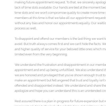
making future appointment request. To that, we sincerely apolog
lack of time slots available. Our hands are tied at the moment b
time slots and we won’t compromise quality to create more time s
members at this time is that we take all our appointment request
without any bias and honor our appointments equally. Our waitli
process as well.
To disappoint and offend our members is the last thing we want to 
avoid. But truth always comes first and we can’t hide the facts. W
and higher quality of service for your beloved little ones which 
limited even from the very beginning.
We understand the frustration and disappointment in our member
appointment and end up being unfulfilled. We also understand it
we are honored and privileged that you’ve shown enough trust to
make an appointment but felt angered that trust and loyalty isn’t
offended and disappointed instead. We understand and share the 
apologize and hope you can understand this is an unintended ci
Rest assured there is a plan in progress for future expansion but r