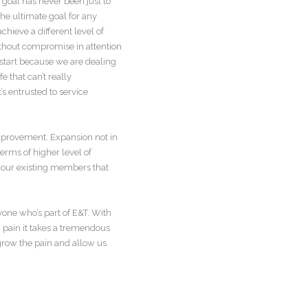
 goal has never been just to
he ultimate goal for any
chieve a different level of
thout compromise in attention
 start because we are dealing
e that can’t really
s entrusted to service
improvement. Expansion not in
erms of higher level of
r our existing members that
yone who’s part of E&T. With
pain it takes a tremendous
row the pain and allow us