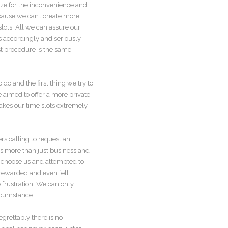
ize for the inconvenience and
ecause we can’t create more
lots. All we can assure our
s accordingly and seriously
st procedure is the same
do and the first thing we try to
e aimed to offer a more private
makes our time slots extremely
s calling to request an
’s more than just business and
 choose us and attempted to
 rewarded and even felt
frustration. We can only
rcumstance.
egrettably there is no