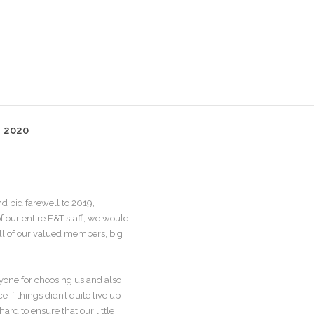
 2020
 bid farewell to 2019,
f our entire E&T staff, we would
all of our valued members, big
yone for choosing us and also
if things didn’t quite live up
ard to ensure that our little