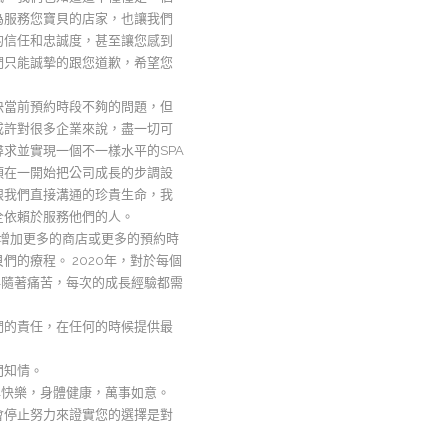
為服務您寶貝的店家，也讓我們
的信任和忠誠度，甚至讓您感到
們只能誠摯的跟您道歉，希望您
決當前預約時段不夠的問題，但
或許對很多企業來說，盡一切可
求並實現一個不一樣水平的SPA
須在一開始把公司成長的步調設
跟我們直接溝通的珍貴生命，我
全依賴於服務他們的人。
是增加更多的商店或更多的預約時
的療程。 2020年，對於每個
伴隨著痛苦，每次的成長經驗都需
們的責任，在任何的時候提供最
間知情。
年快樂，身體健康，萬事如意。
會停止努力來證實您的選擇是對