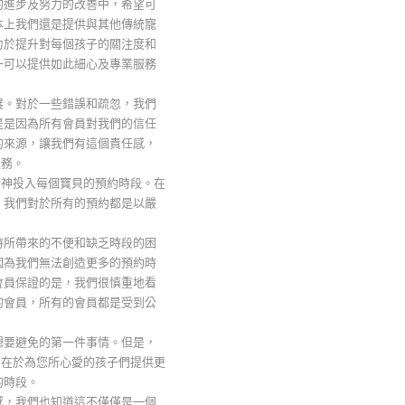
的進步及努力的改善中，希望可
本上我們還是提供與其他傳統寵
力於提升對每個孩子的關注度和
一可以提供如此細心及專業服務
展。對於一些錯誤和疏忽，我們
是是因為所有會員對我們的信任
的來源，讓我們有這個責任感，
服務。
精神投入每個寶貝的預約時段。在
，我們對於所有的預約都是以嚴
時所帶來的不便和缺乏時段的困
因為我們無法創造更多的預約時
會員保證的是，我們很慎重地看
的會員，所有的會員都是受到公
想要避免的第一件事情。但是，
旨在於為您所心愛的孩子們提供更
的時段。
感，我們也知道這不僅僅是一個