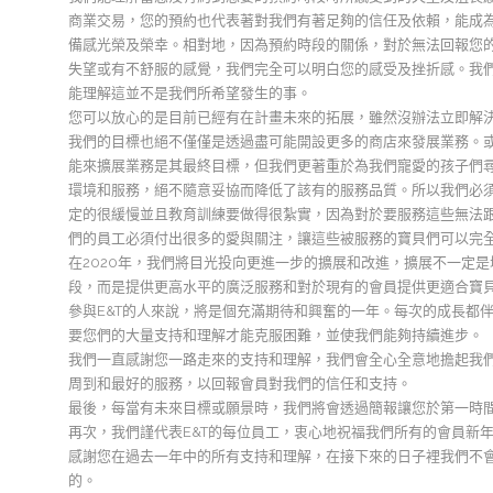
商業交易，您的預約也代表著對我們有著足夠的信任及依賴，能成
備感光榮及榮幸。相對地，因為預約時段的關係，對於無法回報您
失望或有不舒服的感覺，我們完全可以明白您的感受及挫折感。我
能理解這並不是我們所希望發生的事。
您可以放心的是目前已經有在計畫未來的拓展，雖然沒辦法立即解
我們的目標也絕不僅僅是透過盡可能開設更多的商店來發展業務。
能來擴展業務是其最終目標，但我們更著重於為我們寵愛的孩子們尋
環境和服務，絕不隨意妥協而降低了該有的服務品質。所以我們必
定的很緩慢並且教育訓練要做得很紮實，因為對於要服務這些無法
們的員工必須付出很多的愛與關注，讓這些被服務的寶貝們可以完
在2020年，我們將目光投向更進一步的擴展和改進，擴展不一定
段，而是提供更高水平的廣泛服務和對於現有的會員提供更適合寶貝們
參與E&T的人來說，將是個充滿期待和興奮的一年。每次的成長都
要您們的大量支持和理解才能克服困難，並使我們能夠持續進步。
我們一直感謝您一路走來的支持和理解，我們會全心全意地擔起我
周到和最好的服務，以回報會員對我們的信任和支持。
最後，每當有未來目標或願景時，我們將會透過簡報讓您於第一時
再次，我們謹代表E&T的每位員工，衷心地祝福我們所有的會員新
感謝您在過去一年中的所有支持和理解，在接下來的日子裡我們不
的。