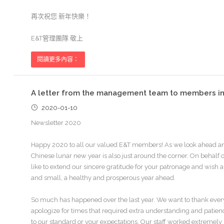
再次祝您 新年快樂！
E&T管理團隊 敬上
閱讀更多內容：
A letter from the management team to members in
2020-01-10
Newsletter 2020
Happy 2020 to all our valued E&T members! As we look ahead and
Chinese lunar new year is also just around the corner. On behalf o
like to extend our sincere gratitude for your patronage and wish 
and small, a healthy and prosperous year ahead.
So much has happened over the last year. We want to thank ever
apologize for times that required extra understanding and patience 
to our standard or your expectations. Our staff worked extremely h