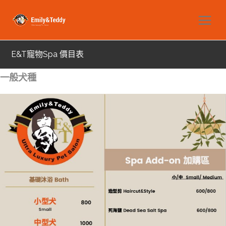
E&T寵物Spa 價目表
一般犬種